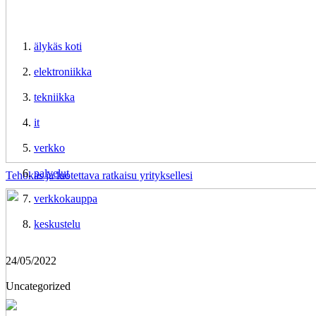
älykäs koti
elektroniikka
tekniikka
it
verkko
palvelut
Tehokas ja luotettava ratkaisu yrityksellesi
verkkokauppa
keskustelu
24/05/2022
Uncategorized