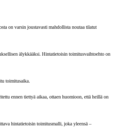
sta on varsin joustavasti mahdollista noutaa tilatut
ksellisen älykkääksi. Hintatietoisin toimitusvaihtoehto on
itu toimitusaika.
tettu ennen tiettyä aikaa, ottaen huomioon, että heillä on
tava hintatietoisin toimitusmalli, joka yleensä –