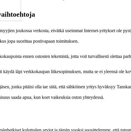
vaihtoehtoja
nmyyjien joukossa verkosta, eivätkä useimmat Internet-yritykset ole pys
oskus jopa suorittaa postivapaan toimituksen.
kkokaupoista ennen ostosten tekemistä, jotta voit turvallisesti olettaa pa
i käydä läpi verkkokaupan liikesopimuksen, mutta se ei yleensä ole ko
sen, jonka pitäisi olla tae siitä, että sähköinen yritys hyväksyy Tanskan
ilaisuus saada apua, kun koet vaikeuksia oston yhteydessä.
ämänhetkiset kuluttajien arviot ja tämän vuoksi suosittelemme, että tutus