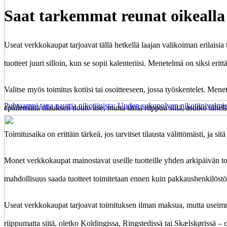
Saat tarkemmat reunat oikealla
Useat verkkokaupat tarjoavat tällä hetkellä laajan valikoiman erilaisia
tuotteet juuri silloin, kun se sopii kalenteriisi. Menetelmä on siksi eri
Valitse myös toimitus kotiisi tai osoitteeseen, jossa työskentelet. M
Puhtaampi tapa nauttia nikotiinista: Uuden sukupolven nikotiinivalmis
epäilemättä tilauksen nouto itse, mutta tämä riippuu siitä, asutko läh
Toimitusaika on erittäin tärkeä, jos tarvitset tilausta välittömästi, ja s
Monet verkkokaupat mainostavat useille tuotteille yhden arkipäivän toim
mahdollisuus saada tuotteet toimitetaan ennen kuin pakkaushenkilöstö
Useat verkkokaupat tarjoavat toimituksen ilman maksua, mutta useimmiten
riippumatta siitä, oletko Koldingissa, Ringstedissä tai Skælskørissä – on