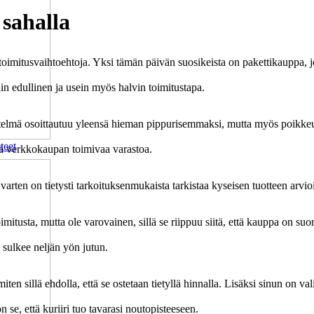
 sahalla
 toimitusvaihtoehtoja. Yksi tämän päivän suosikeista on pakettikauppa, jo
ttäin edullinen ja usein myös halvin toimitustapa.
enetelmä osoittautuu yleensä hieman pippurisemmaksi, mutta myös poikkeu
teet
ellä verkkokaupan toimivaa varastoa.
itä varten on tietysti tarkoituksenmukaista tarkistaa kyseisen tuotteen arvio
itusta, mutta ole varovainen, sillä se riippuu siitä, että kauppa on suori
 sulkee neljän yön jutun.
 sillä ehdolla, että se ostetaan tietyllä hinnalla. Lisäksi sinun on valit
 se, että kuriiri tuo tavarasi noutopisteeseen.