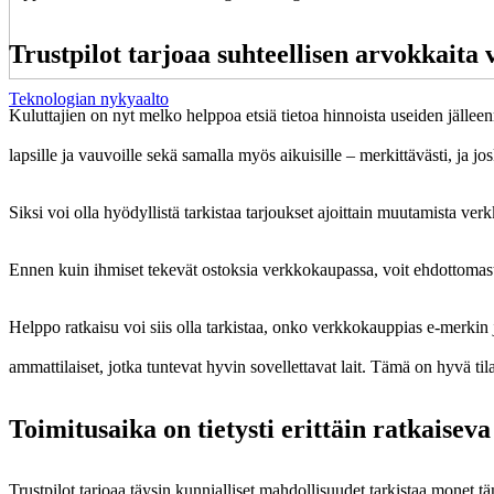
Trustpilot tarjoaa suhteellisen arvokkaita 
Teknologian nykyaalto
Kuluttajien on nyt melko helppoa etsiä tietoa hinnoista useiden jällee
lapsille ja vauvoille sekä samalla myös aikuisille – merkittävästi, ja j
Siksi voi olla hyödyllistä tarkistaa tarjoukset ajoittain muutamista ver
Ennen kuin ihmiset tekevät ostoksia verkkokaupassa, voit ehdottomast
Helppo ratkaisu voi siis olla tarkistaa, onko verkkokauppias e-merkin jä
ammattilaiset, jotka tuntevat hyvin sovellettavat lait. Tämä on hyvä t
Toimitusaika on tietysti erittäin ratkaiseva
Trustpilot tarjoaa täysin kunnialliset mahdollisuudet tarkistaa monet t