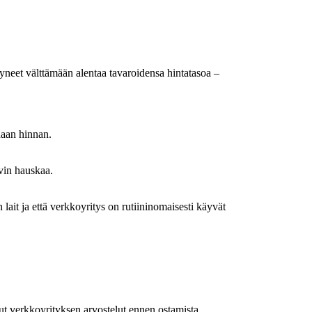
tyneet välttämään alentaa tavaroidensa hintatasoa –
rhaan hinnan.
vin hauskaa.
 lait ja että verkkoyritys on rutiininomaisesti käyvät
tut verkkoyrityksen arvostelut ennen ostamista.