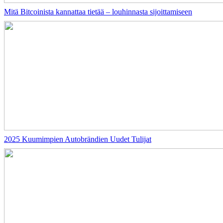
Mitä Bitcoinista kannattaa tietää – louhinnasta sijoittamiseen
2025 Kuumimpien Autobrändien Uudet Tulijat