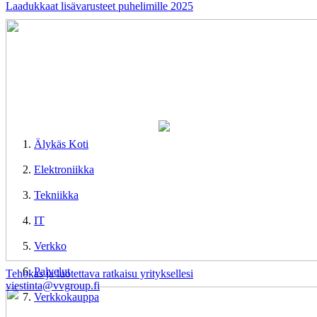
Laadukkaat lisävarusteet puhelimille 2025
Älykäs Koti
Elektroniikka
Tekniikka
IT
Verkko
Palvelut
Tehokas ja luotettava ratkaisu yrityksellesi
viestinta@vvgroup.fi
Verkkokauppa