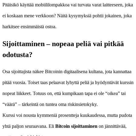
Pitäisikö käyttää mobiililompakkoa vai turvata varat laitteeseen, joka
ei koskaan mene verkkoon? Näitä kysymyksiä pohtii jokainen, joka
harkitsee ensimmäistä ostoa.
Sijoittaminen – nopeaa peliä vai pitkää
odotusta?
Osa sijoittajista näkee Bitcoinin digitaalisena kultana, jota kannattaa
pitää vuosia. Toiset taas pelaavat lyhyttä peliä ja hyödyntävät kurssin
nopeat liikkeet. Totuus on, että kumpikaan tapa ei ole “oikea” tai
“väärä” – tärkeintä on tuntea oma riskinsietokyky.
Kurssi voi nousta kymmeniä prosentteja kuukaudessa, mutta pudota
yhtä paljon seuraavana. Eli
Bitcoin sijoittaminen
on jännittävää,