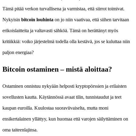
Tämä pitää verkon turvallisena ja varmistaa, että siirrot toimivat.
Nykyisin
bitcoin louhinta
on jo niin vaativaa, että siihen tarvitaan
erikoislaitteita ja valtavasti sähköä. Tämä on herättänyt myös
kritiikkiä: voiko järjestelmä todella olla kestävä, jos se kuluttaa niin
paljon energiaa?
Bitcoin ostaminen – mistä aloittaa?
Ostaminen onnistuu nykyään helposti kryptopörssien ja erilaisten
sovellusten kautta. Käytännössä avaat tilin, tunnistaudut ja teet
kaupan euroilla. Kuulostaa suoraviivaiselta, mutta moni
ensikertalainen yllättyy, kun huomaa että varojen säilyttäminen on
oma taiteenlajinsa.