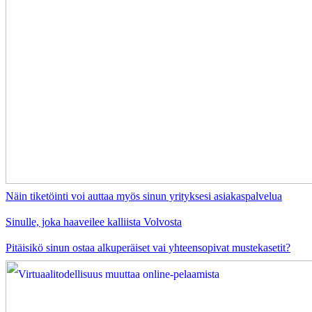
Näin tiketöinti voi auttaa myös sinun yrityksesi asiakaspalvelua
Sinulle, joka haaveilee kalliista Volvosta
Pitäisikö sinun ostaa alkuperäiset vai yhteensopivat mustekasetit?