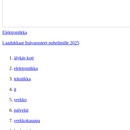
Elektroniikka
Laadukkaat lisävarusteet puhelimille 2025
älykäs koti
elektroniikka
tekniikka
it
verkko
palvelut
verkkokauppa