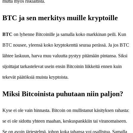
mutta myös riskialtista.
BTC ja sen merkitys muille kryptoille
BTC
on lyhenne Bitcoinille ja samalla koko markkinan peili. Kun
BTC nousee, yleensä koko kryptokenttä seuraa perässä. Ja jos BTC
lähtee laskuun, harva muu valuutta pystyy pitämään pintansa. Siksi
sijoittajat tarkastelevat usein ensin Bitcoinin liikkeitä ennen kuin
tekevät päätöksiä muista kryptoista.
Miksi Bitcoinista puhutaan niin paljon?
Kyse ei ole vain hinnasta. Bitcoin on mullistanut käsityksen rahasta:
se ei ole sidottu yhteen maahan, keskuspankkiin tai viranomaiseen.
Se on avoin järjestelmä, johon kuka tahansa voi osallistua. Samalla