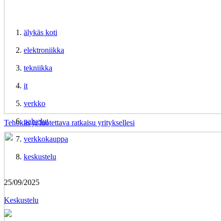
älykäs koti
elektroniikka
tekniikka
it
verkko
palvelut
Tehokas ja luotettava ratkaisu yrityksellesi
verkkokauppa
keskustelu
25/09/2025
Keskustelu