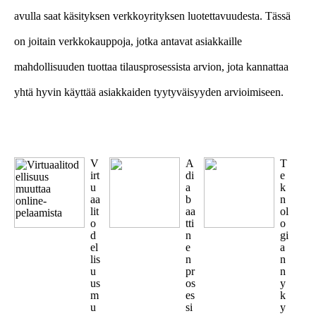
avulla saat käsityksen verkkoyrityksen luotettavuudesta. Tässä
on joitain verkkokauppoja, jotka antavat asiakkaille
mahdollisuuden tuottaa tilausprosessista arvion, jota kannattaa
yhtä hyvin käyttää asiakkaiden tyytyväisyyden arvioimiseen.
V
A
T
irt
di
e
u
a
k
aa
b
n
lit
aa
ol
o
tti
o
d
n
gi
el
e
a
lis
n
n
u
pr
n
us
os
y
m
es
k
u
si
y