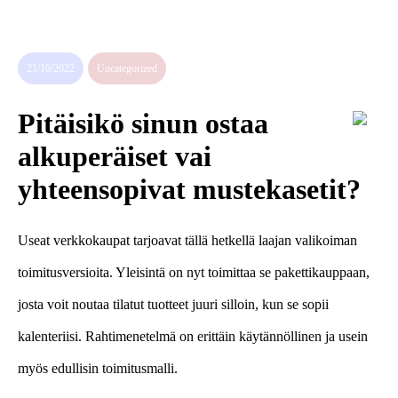
sukupolven
nikotiinivalmisteet
21/10/2022
Uncategorized
Pitäisikö sinun ostaa
alkuperäiset vai
yhteensopivat mustekasetit?
Useat verkkokaupat tarjoavat tällä hetkellä laajan valikoiman
toimitusversioita. Yleisintä on nyt toimittaa se pakettikauppaan,
josta voit noutaa tilatut tuotteet juuri silloin, kun se sopii
kalenteriisi. Rahtimenetelmä on erittäin käytännöllinen ja usein
myös edullisin toimitusmalli.