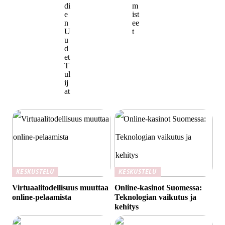
di
m
e
ist
n
ee
U
t
u
d
et
T
ul
ij
at
KESKUSTELU
KESKUSTELU
Virtuaalitodellisuus muuttaa
Online-kasinot Suomessa:
online-pelaamista
Teknologian vaikutus ja
kehitys