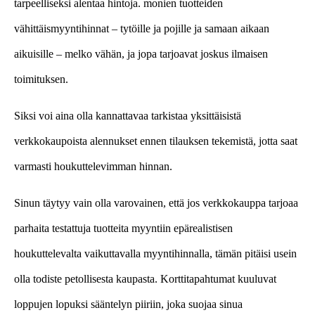
tarpeelliseksi alentaa hintoja. monien tuotteiden
vähittäismyyntihinnat – tytöille ja pojille ja samaan aikaan
aikuisille – melko vähän, ja jopa tarjoavat joskus ilmaisen
toimituksen.
Siksi voi aina olla kannattavaa tarkistaa yksittäisistä
verkkokaupoista alennukset ennen tilauksen tekemistä, jotta saat
varmasti houkuttelevimman hinnan.
Sinun täytyy vain olla varovainen, että jos verkkokauppa tarjoaa
parhaita testattuja tuotteita myyntiin epärealistisen
houkuttelevalta vaikuttavalla myyntihinnalla, tämän pitäisi usein
olla todiste petollisesta kaupasta. Korttitapahtumat kuuluvat
loppujen lopuksi sääntelyn piiriin, joka suojaa sinua