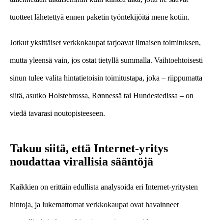
tuotteet lähetettyä ennen paketin työntekijöitä mene kotiin.
Jotkut yksittäiset verkkokaupat tarjoavat ilmaisen toimituksen,
mutta yleensä vain, jos ostat tietyllä summalla. Vaihtoehtoisesti
sinun tulee valita hintatietoisin toimitustapa, joka – riippumatta
siitä, asutko Holstebrossa, Rønnessä tai Hundestedissa – on
viedä tavarasi noutopisteeseen.
Takuu siitä, että Internet-yritys
noudattaa virallisia sääntöjä
Kaikkien on erittäin edullista analysoida eri Internet-yritysten
hintoja, ja lukemattomat verkkokaupat ovat havainneet