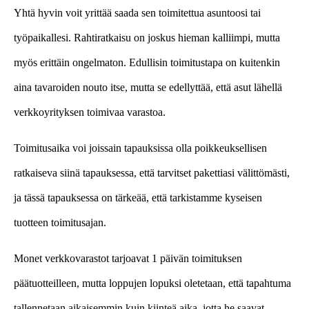
Yhtä hyvin voit yrittää saada sen toimitettua asuntoosi tai
työpaikallesi. Rahtiratkaisu on joskus hieman kalliimpi, mutta
myös erittäin ongelmaton. Edullisin toimitustapa on kuitenkin
aina tavaroiden nouto itse, mutta se edellyttää, että asut lähellä
verkkoyrityksen toimivaa varastoa.
Toimitusaika voi joissain tapauksissa olla poikkeuksellisen
ratkaiseva siinä tapauksessa, että tarvitset pakettiasi välittömästi,
ja tässä tapauksessa on tärkeää, että tarkistamme kyseisen
tuotteen toimitusajan.
Monet verkkovarastot tarjoavat 1 päivän toimituksen
päätuotteilleen, mutta loppujen lopuksi oletetaan, että tapahtuma
tallennetaan aikaisemmin kuin kiinteä aika, jotta he saavat