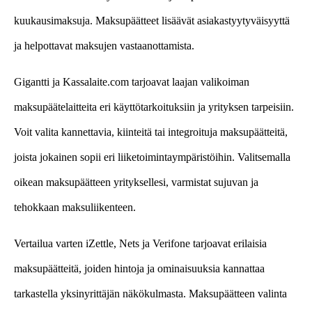
kuukausimaksuja. Maksupäätteet lisäävät asiakastyytyväisyyttä
ja helpottavat maksujen vastaanottamista.
Gigantti ja Kassalaite.com tarjoavat laajan valikoiman
maksupäätelaitteita eri käyttötarkoituksiin ja yrityksen tarpeisiin.
Voit valita kannettavia, kiinteitä tai integroituja maksupäätteitä,
joista jokainen sopii eri liiketoimintaympäristöihin. Valitsemalla
oikean maksupäätteen yrityksellesi, varmistat sujuvan ja
tehokkaan maksuliikenteen.
Vertailua varten iZettle, Nets ja Verifone tarjoavat erilaisia
maksupäätteitä, joiden hintoja ja ominaisuuksia kannattaa
tarkastella yksinyrittäjän näkökulmasta. Maksupäätteen valinta