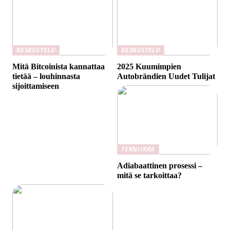
KESKUSTELU
KESKUSTELU
Mitä Bitcoinista kannattaa
2025 Kuumimpien
tietää – louhinnasta
Autobrändien Uudet Tulijat
sijoittamiseen
TEKNIIKKA
Adiabaattinen prosessi –
mitä se tarkoittaa?