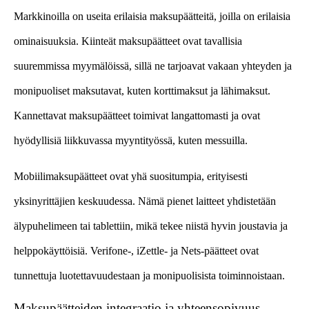
Markkinoilla on useita erilaisia maksupäätteitä, joilla on erilaisia
ominaisuuksia. Kiinteät maksupäätteet ovat tavallisia
suuremmissa myymälöissä, sillä ne tarjoavat vakaan yhteyden ja
monipuoliset maksutavat, kuten korttimaksut ja lähimaksut.
Kannettavat maksupäätteet toimivat langattomasti ja ovat
hyödyllisiä liikkuvassa myyntityössä, kuten messuilla.
Mobiilimaksupäätteet ovat yhä suositumpia, erityisesti
yksinyrittäjien keskuudessa. Nämä pienet laitteet yhdistetään
älypuhelimeen tai tablettiin, mikä tekee niistä hyvin joustavia ja
helppokäyttöisiä. Verifone-, iZettle- ja Nets-päätteet ovat
tunnettuja luotettavuudestaan ja monipuolisista toiminnoistaan.
Maksupäätteiden integraatio ja yhteensopivuus