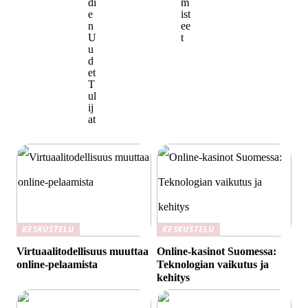
di
m
e
ist
n
ee
U
t
u
d
et
T
ul
ij
at
KESKUSTELU
KESKUSTELU
Virtuaalitodellisuus muuttaa
Online-kasinot Suomessa:
online-pelaamista
Teknologian vaikutus ja
kehitys