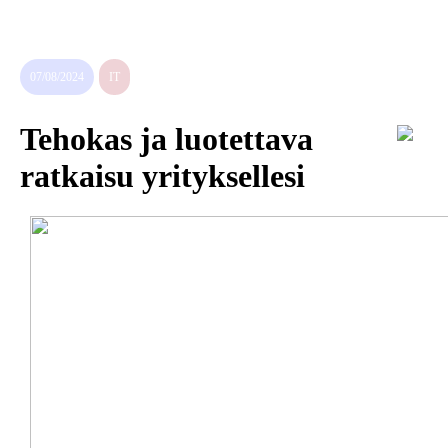
sukupolven
nikotiinivalmisteet
07/08/2024
IT
Tehokas ja luotettava
ratkaisu yrityksellesi