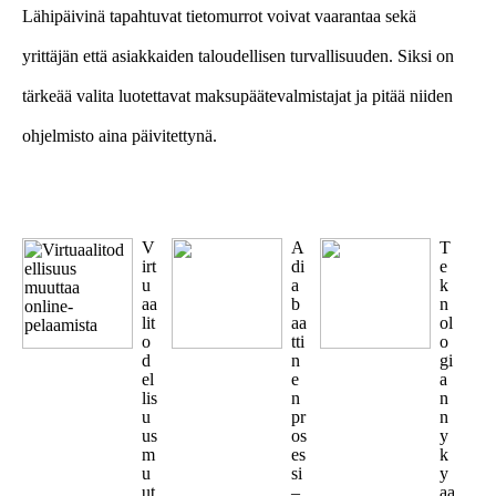
Lähipäivinä tapahtuvat tietomurrot voivat vaarantaa sekä
yrittäjän että asiakkaiden taloudellisen turvallisuuden. Siksi on
tärkeää valita luotettavat maksupäätevalmistajat ja pitää niiden
ohjelmisto aina päivitettynä.
V
A
T
irt
di
e
u
a
k
aa
b
n
lit
aa
ol
o
tti
o
d
n
gi
el
e
a
lis
n
n
u
pr
n
us
os
y
m
es
k
u
si
y
ut
–
aa