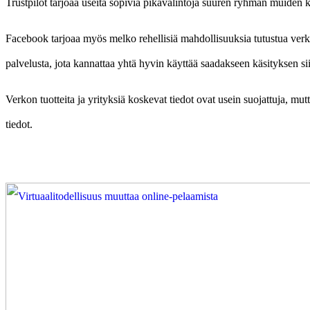
Trustpilot tarjoaa useita sopivia pikavalintoja suuren ryhmän muiden ku
Facebook tarjoaa myös melko rehellisiä mahdollisuuksia tutustua verk
palvelusta, jota kannattaa yhtä hyvin käyttää saadakseen käsityksen sii
Verkon tuotteita ja yrityksiä koskevat tiedot ovat usein suojattuja, m
tiedot.