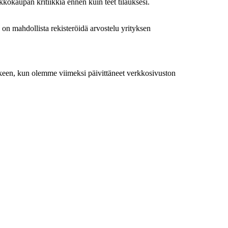
kkokaupan kritiikkiä ennen kuin teet tilauksesi.
on mahdollista rekisteröidä arvostelu yrityksen
jälkeen, kun olemme viimeksi päivittäneet verkkosivuston