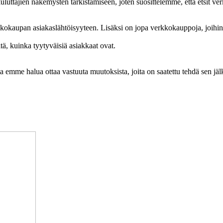
luttajien näkemysten tarkistamiseen, joten suosittelemme, että etsit ver
kokaupan asiakaslähtöisyyteen. Lisäksi on jopa verkkokauppoja, joihin 
tä, kuinka tyytyväisiä asiakkaat ovat.
utta emme halua ottaa vastuuta muutoksista, joita on saatettu tehdä sen 