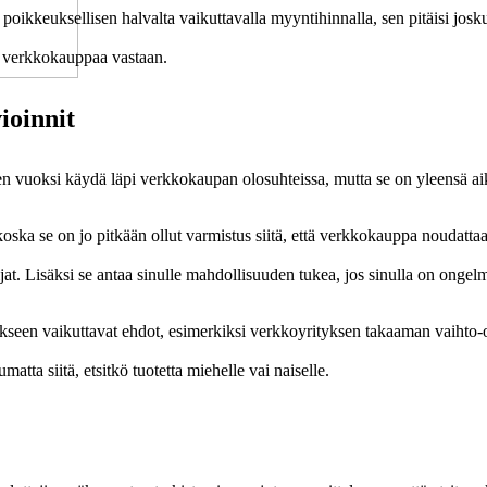
 poikkeuksellisen halvalta vaikuttavalla myyntihinnalla, sen pitäisi josk
a verkkokauppaa vastaan.
ioinnit
vuoksi käydä läpi verkkokaupan olosuhteissa, mutta se on yleensä aik
ska se on jo pitkään ollut varmistus siitä, että verkkokauppa noudattaa s
jat. Lisäksi se antaa sinulle mahdollisuuden tukea, jos sinulla on ongel
seen vaikuttavat ehdot, esimerkiksi verkkoyrityksen takaaman vaihto-o
matta siitä, etsitkö tuotetta miehelle vai naiselle.