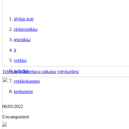
älykäs koti
elektroniikka
tekniikka
it
verkko
palvelut
Tehokas ja luotettava ratkaisu yrityksellesi
verkkokauppa
keskustelu
06/05/2022
Uncategorized