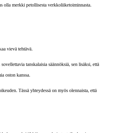
us olla merkki petollisesta verkkoliiketoiminnasta.
aa vievä tehtävä.
ovellettavia tanskalaisia säännöksiä, sen lisäksi, että
mia oston kanssa.
ikeuden. Tässä yhteydessä on myös olennaista, että