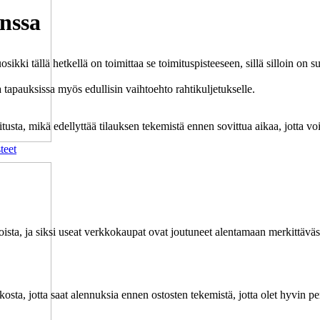
nssa
kki tällä hetkellä on toimittaa se toimituspisteeseen, sillä silloin on su
a tapauksissa myös edullisin vaihtoehto rahtikuljetukselle.
sta, mikä edellyttää tilauksen tekemistä ennen sovittua aikaa, jotta voi
teet
ista, ja siksi useat verkkokaupat ovat joutuneet alentamaan merkittäväst
 verkosta, jotta saat alennuksia ennen ostosten tekemistä, jotta olet hyvin