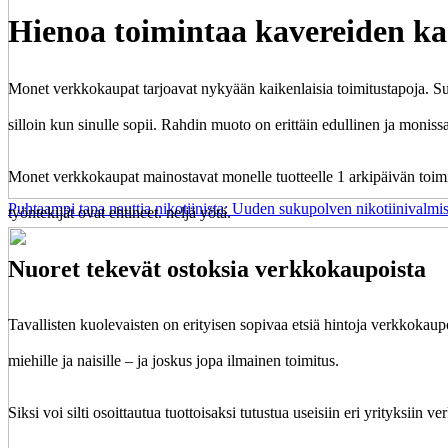
Hienoa toimintaa kavereiden ka
Monet verkkokaupat tarjoavat nykyään kaikenlaisia toimitustapoja. Suosi
silloin kun sinulle sopii. Rahdin muoto on erittäin edullinen ja moniss
Monet verkkokaupat mainostavat monelle tuotteelle 1 arkipäivän toimitu
Puhtaampi tapa nauttia nikotiinista: Uuden sukupolven nikotiinivalmis
työntekijät ovat ehtineet. neljä yötä.
Nuoret tekevät ostoksia verkkokaupoista
Tavallisten kuolevaisten on erityisen sopivaa etsiä hintoja verkkokaupo
miehille ja naisille – ja joskus jopa ilmainen toimitus.
Siksi voi silti osoittautua tuottoisaksi tutustua useisiin eri yrityksiin