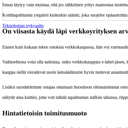
Sinun täytyy vain muistaa, että jos sähköinen yritys mainostaa tuotetta
Korttitapahtumia ympäröi kuitenkin sääntö, joka suojelee epäautentti
Teknologian nykyaalto
On viisasta käydä läpi verkkoyrityksen arv
Ennen kuin kukaan tekee ostoksia verkkokaupassa, hän voi varmuuden 
Vaihtoehtona voisi olla tarkistaa, onko verkkokauppias e-label-jäsen, ko
kauppa siellä vierailevat usein lainsäädännön hyvin tuntevat asiantunti
Lisäksi suosittelemme ostajaa ottamaan huomioon olennaisimmat ostok
säilytät aina kuittisi, jotta voit nähdä tapahtuman milloin tahansa, riippu
Hintatietoisin toimitusmuoto