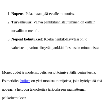
Nopeus:
Pelaamaan pääsee alle minuutissa.
Turvallisuus:
Vahva pankkitunnistautuminen on erittäin
turvallinen metodi.
Nopeat kotiutukset:
Koska henkilöllisyytesi on jo
vahvistettu, voitot siirtyvät pankkitilillesi usein minuuteissa.
Monet uudet ja modernit pelisivustot toimivat tällä periaatteella.
Esimerkiksi
huikee
on yksi monista toimijoista, joka hyödyntää tätä
nopeaa ja helppoa teknologiaa tarjotakseen saumattoman
pelikokemuksen.