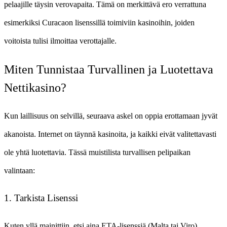
pelaajille täysin verovapaita. Tämä on merkittävä ero verrattuna
esimerkiksi Curacaon lisenssillä toimiviin kasinoihin, joiden
voitoista tulisi ilmoittaa verottajalle.
Miten Tunnistaa Turvallinen ja Luotettava
Nettikasino?
Kun laillisuus on selvillä, seuraava askel on oppia erottamaan jyvät
akanoista. Internet on täynnä kasinoita, ja kaikki eivät valitettavasti
ole yhtä luotettavia. Tässä muistilista turvallisen pelipaikan
valintaan:
1. Tarkista Lisenssi
Kuten yllä mainittiin, etsi aina ETA-lisenssiä (Malta tai Viro).