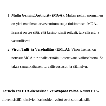
Malta Gaming Authority (MGA):
Maltan peliviranomainen
on yksi maailman arvostetuimmista ja tiukimmista. MGA-
lisenssi on tae siitä, että kasino toimii reilusti, turvallisesti ja
vastuullisesti.
Viron Tulli- ja Verohallitus (EMTA):
Viron lisenssi on
noussut MGA:n rinnalle erittäin luotettavana vaihtoehtona. Se
takaa samankaltaisen turvallisuustason ja sääntelyn.
Tärkein etu ETA-lisenssissä? Verovapaat voitot.
Kaikki ETA-
alueen sisällä toimivien kasinoiden voitot ovat suomalaisille