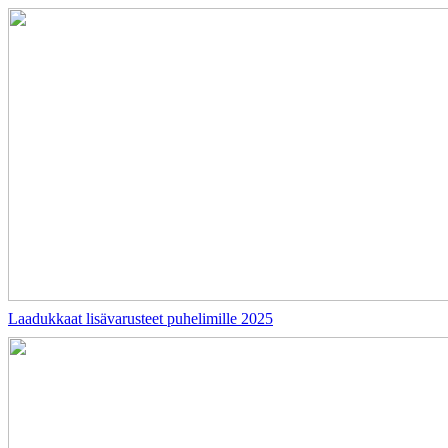
Laadukkaat lisävarusteet puhelimille 2025