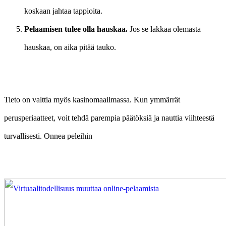
koskaan jahtaa tappioita.
Pelaamisen tulee olla hauskaa.
Jos se lakkaa olemasta
hauskaa, on aika pitää tauko.
Tieto on valttia myös kasinomaailmassa. Kun ymmärrät
perusperiaatteet, voit tehdä parempia päätöksiä ja nauttia viihteestä
turvallisesti. Onnea peleihin