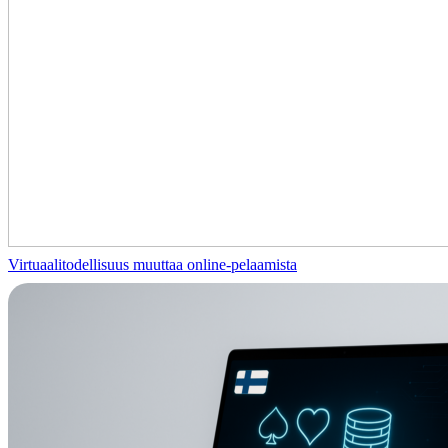
Virtuaalitodellisuus muuttaa online-pelaamista