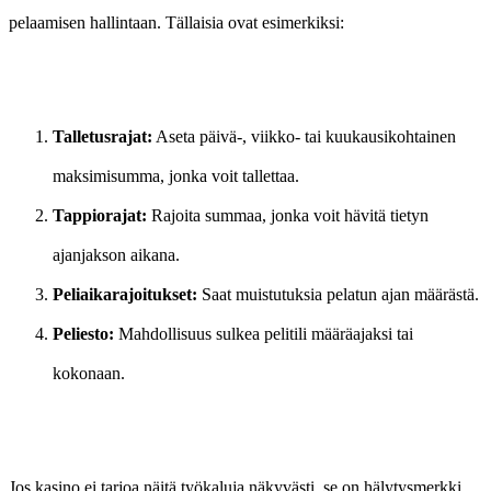
pelaamisen hallintaan. Tällaisia ovat esimerkiksi:
Talletusrajat:
Aseta päivä-, viikko- tai kuukausikohtainen
maksimisumma, jonka voit tallettaa.
Tappiorajat:
Rajoita summaa, jonka voit hävitä tietyn
ajanjakson aikana.
Peliaikarajoitukset:
Saat muistutuksia pelatun ajan määrästä.
Peliesto:
Mahdollisuus sulkea pelitili määräajaksi tai
kokonaan.
Jos kasino ei tarjoa näitä työkaluja näkyvästi, se on hälytysmerkki.