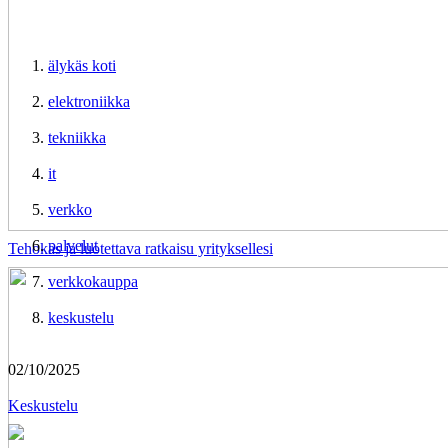
älykäs koti
elektroniikka
tekniikka
it
verkko
palvelut
Tehokas ja luotettava ratkaisu yrityksellesi
verkkokauppa
keskustelu
02/10/2025
Keskustelu