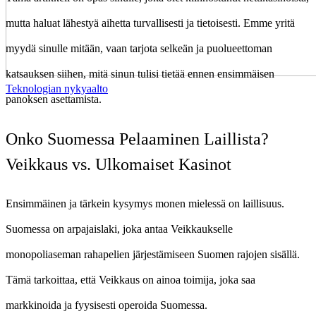
mutta haluat lähestyä aihetta turvallisesti ja tietoisesti. Emme yritä
myydä sinulle mitään, vaan tarjota selkeän ja puolueettoman
katsauksen siihen, mitä sinun tulisi tietää ennen ensimmäisen
Teknologian nykyaalto
panoksen asettamista.
Onko Suomessa Pelaaminen Laillista?
Veikkaus vs. Ulkomaiset Kasinot
Ensimmäinen ja tärkein kysymys monen mielessä on laillisuus.
Suomessa on arpajaislaki, joka antaa Veikkaukselle
monopoliaseman rahapelien järjestämiseen Suomen rajojen sisällä.
Tämä tarkoittaa, että Veikkaus on ainoa toimija, joka saa
markkinoida ja fyysisesti operoida Suomessa.