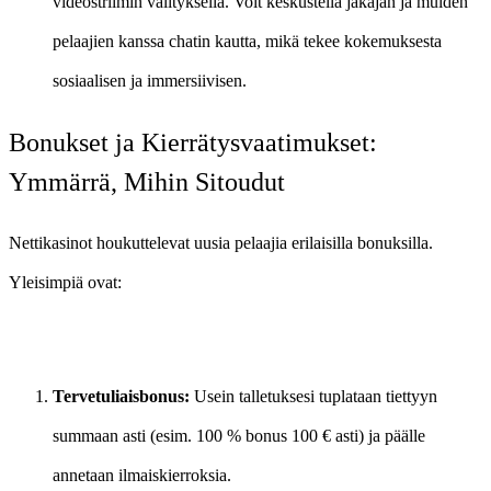
videostriimin välityksellä. Voit keskustella jakajan ja muiden
pelaajien kanssa chatin kautta, mikä tekee kokemuksesta
sosiaalisen ja immersiivisen.
Bonukset ja Kierrätysvaatimukset:
Ymmärrä, Mihin Sitoudut
Nettikasinot houkuttelevat uusia pelaajia erilaisilla bonuksilla.
Yleisimpiä ovat:
Tervetuliaisbonus:
Usein talletuksesi tuplataan tiettyyn
summaan asti (esim. 100 % bonus 100 € asti) ja päälle
annetaan ilmaiskierroksia.