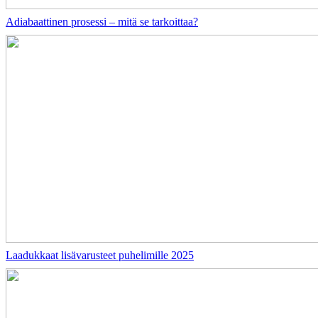
Adiabaattinen prosessi – mitä se tarkoittaa?
Laadukkaat lisävarusteet puhelimille 2025