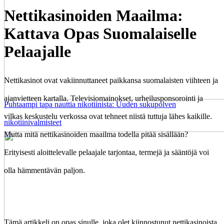
Nettikasinoiden Maailma:
Kattava Opas Suomalaiselle
Pelaajalle
Nettikasinot ovat vakiinnuttaneet paikkansa suomalaisten viihteen ja
ajanvietteen kartalla. Televisiomainokset, urheilusponsorointi ja
Puhtaampi tapa nauttia nikotiinista: Uuden sukupolven
vilkas keskustelu verkossa ovat tehneet niistä tuttuja lähes kaikille.
nikotiinivalmisteet
Mutta mitä nettikasinoiden maailma todella pitää sisällään?
Erityisesti aloittelevalle pelaajale tarjontaa, termejä ja sääntöjä voi
olla hämmentävän paljon.
Tämä artikkeli on opas sinulle, joka olet kiinnostunut nettikasinoista,