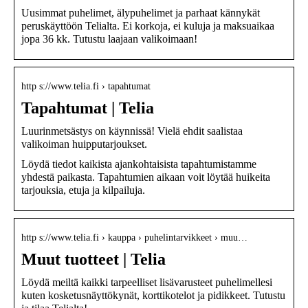
Uusimmat puhelimet, älypuhelimet ja parhaat kännykät
peruskäyttöön Telialta. Ei korkoja, ei kuluja ja maksuaikaa
jopa 36 kk. Tutustu laajaan valikoimaan!
http s://www.telia.fi › tapahtumat
Tapahtumat | Telia
Luurinmetsästys on käynnissä! Vielä ehdit saalistaa
valikoiman huipputarjoukset.
Löydä tiedot kaikista ajankohtaisista tapahtumistamme
yhdestä paikasta. Tapahtumien aikaan voit löytää huikeita
tarjouksia, etuja ja kilpailuja.
http s://www.telia.fi › kauppa › puhelintarvikkeet › muu…
Muut tuotteet | Telia
Löydä meiltä kaikki tarpeelliset lisävarusteet puhelimellesi
kuten kosketusnäyttökynät, korttikotelot ja pidikkeet. Tutustu