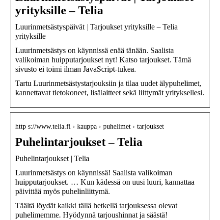
yrityksille – Telia
Luurinmetsästyspäivät | Tarjoukset yrityksille – Telia
yrityksille
Luurinmetsästys on käynnissä enää tänään. Saalista
valikoiman huipputarjoukset nyt! Katso tarjoukset. Tämä
sivusto ei toimi ilman JavaScript-tukea.
Tartu Luurinmetsästystarjouksiin ja tilaa uudet älypuhelimet,
kannettavat tietokoneet, lisälaitteet sekä liittymät yrityksellesi.
http s://www.telia.fi › kauppa › puhelimet › tarjoukset
Puhelintarjoukset – Telia
Puhelintarjoukset | Telia
Luurinmetsästys on käynnissä! Saalista valikoiman
huipputarjoukset. … Kun kädessä on uusi luuri, kannattaa
päivittää myös puhelinliittymä.
Täältä löydät kaikki tällä hetkellä tarjouksessa olevat
puhelimemme. Hyödynnä tarjoushinnat ja säästä!