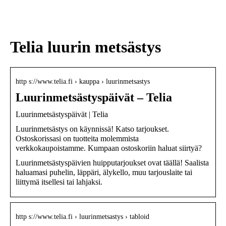
sukupolven
nikotiinivalmisteet
Telia luurin metsästys
http s://www.telia.fi › kauppa › luurinmetsastys
Luurinmetsästyspäivät – Telia
Luurinmetsästyspäivät | Telia
Luurinmetsästys on käynnissä! Katso tarjoukset.
Ostoskorissasi on tuotteita molemmista
verkkokaupoistamme. Kumpaan ostoskoriin haluat siirtyä?
Luurinmetsästyspäivien huipputarjoukset ovat täällä! Saalista
haluamasi puhelin, läppäri, älykello, muu tarjouslaite tai
liittymä itsellesi tai lahjaksi.
http s://www.telia.fi › luurinmetsastys › tabloid