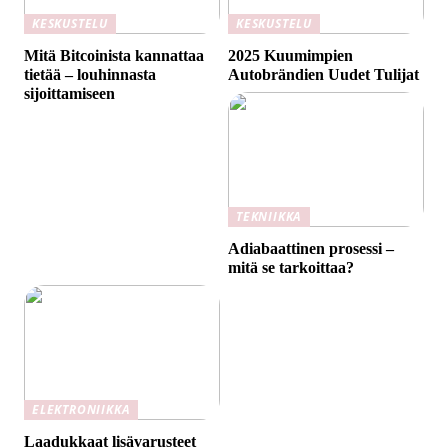
KESKUSTELU
KESKUSTELU
Mitä Bitcoinista kannattaa
2025 Kuumimpien
tietää – louhinnasta
Autobrändien Uudet Tulijat
sijoittamiseen
TEKNIIKKA
Adiabaattinen prosessi –
mitä se tarkoittaa?
ELEKTRONIIKKA
Laadukkaat lisävarusteet