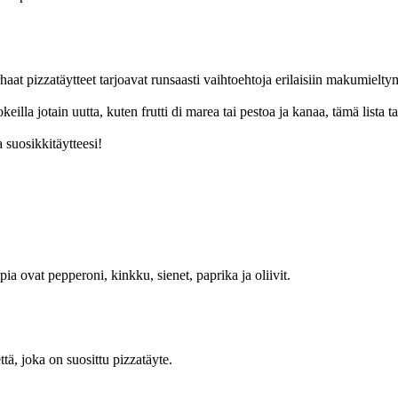
haat pizzatäytteet tarjoavat runsaasti vaihtoehtoja erilaisiin makumielt
okeilla jotain uutta, kuten frutti di marea tai pestoa ja kanaa, tämä lista t
 suosikkitäytteesi!
a ovat pepperoni, kinkku, sienet, paprika ja oliivit.
ttä, joka on suosittu pizzatäyte.