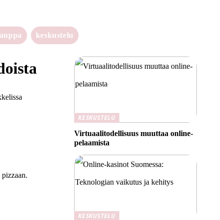
kauppa
keskustelu
doista
kkelissa
KESKUSTELU
Virtuaalitodellisuus muuttaa online-
pelaamista
n pizzaan.
KESKUSTELU