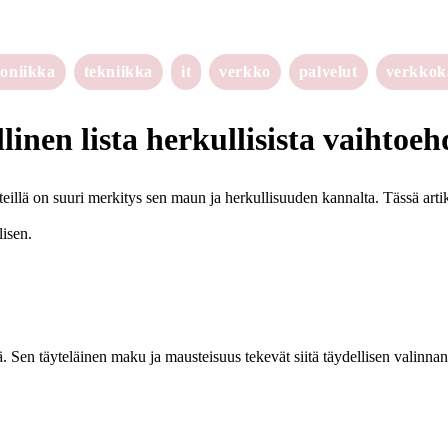
roniikka
tekniikka
it
verkko
palvelut
verkko
linen lista herkullisista vaihtoeh
teillä on suuri merkitys sen maun ja herkullisuuden kannalta. Tässä arti
lisen.
ä. Sen täyteläinen maku ja mausteisuus tekevät siitä täydellisen valinna