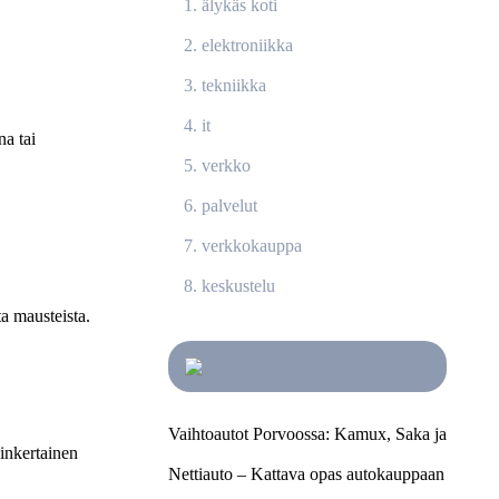
älykäs koti
elektroniikka
tekniikka
it
a tai
verkko
palvelut
verkkokauppa
keskustelu
a mausteista.
Vaihtoautot Porvoossa: Kamux, Saka ja
sinkertainen
Nettiauto – Kattava opas autokauppaan