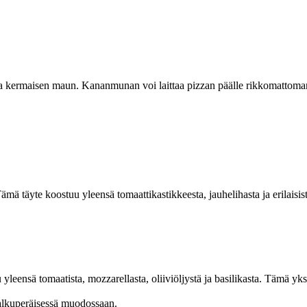
 ja kermaisen maun. Kananmunan voi laittaa pizzan päälle rikkomattoman
ä täyte koostuu yleensä tomaattikastikkeesta, jauhelihasta ja erilaisist
 yleensä tomaatista, mozzarellasta, oliiviöljystä ja basilikasta. Tämä yk
ta alkuperäisessä muodossaan.