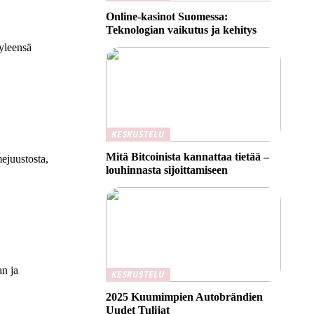
Online-kasinot Suomessa:
Teknologian vaikutus ja kehitys
 yleensä
KESKUSTELU
Mitä Bitcoinista kannattaa tietää –
mejuustosta,
louhinnasta sijoittamiseen
an ja
KESKUSTELU
2025 Kuumimpien Autobrändien
Uudet Tulijat