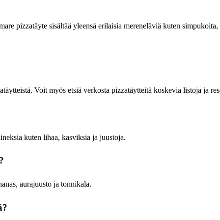
di mare pizzatäyte sisältää yleensä erilaisia mereneläviä kuten simpukoita,
atäytteistä. Voit myös etsiä verkosta pizzatäytteitä koskevia listoja ja res
aineksia kuten lihaa, kasviksia ja juustoja.
?
anas, aurajuusto ja tonnikala.
ä?