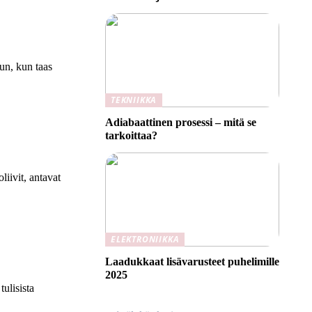
aun, kun taas
TEKNIIKKA
Adiabaattinen prosessi – mitä se
tarkoittaa?
liivit, antavat
ELEKTRONIIKKA
Laadukkaat lisävarusteet puhelimille
2025
tulisista