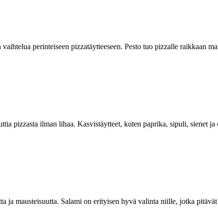
n vaihtelua perinteiseen pizzatäytteeseen. Pesto tuo pizzalle raikkaan m
ia pizzasta ilman lihaa. Kasvistäytteet, kuten paprika, sipuli, sienet ja o
a ja mausteisuutta. Salami on erityisen hyvä valinta niille, jotka pitävät 