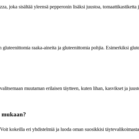
za, joka sisältää yleensä pepperonin lisäksi juustoa, tomaattikastiketta 
n gluteenittomia raaka-aineita ja gluteenittomia pohjia. Esimerkiksi glut
litsemaan muutaman erilaisen täytteen, kuten lihan, kasvikset ja juusto
en mukaan?
Voit kokeilla eri yhdistelmiä ja luoda oman suosikkisi täytevalikoimasta