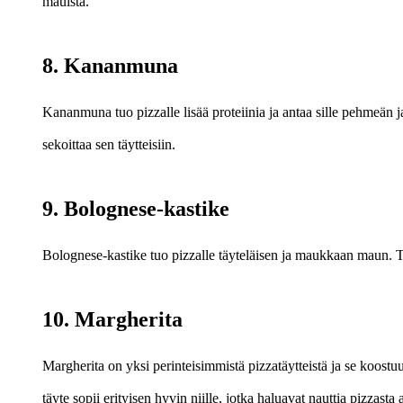
mauista.
8. Kananmuna
Kananmuna tuo pizzalle lisää proteiinia ja antaa sille pehmeän
sekoittaa sen täytteisiin.
9. Bolognese-kastike
Bolognese-kastike tuo pizzalle täyteläisen ja maukkaan maun. Täm
10. Margherita
Margherita on yksi perinteisimmistä pizzatäytteistä ja se koostuu
täyte sopii erityisen hyvin niille, jotka haluavat nauttia pizzas