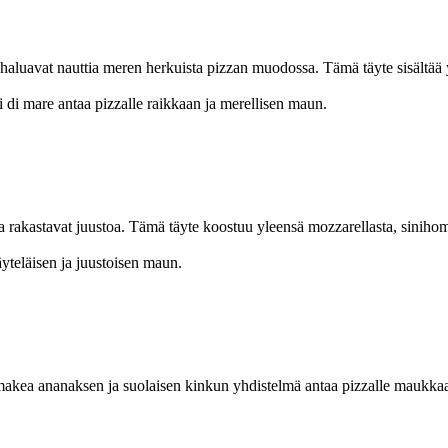
ka haluavat nauttia meren herkuista pizzan muodossa. Tämä täyte sisältää
i di mare antaa pizzalle raikkaan ja merellisen maun.
tka rakastavat juustoa. Tämä täyte koostuu yleensä mozzarellasta, siniho
äyteläisen ja juustoisen maun.
en makea ananaksen ja suolaisen kinkun yhdistelmä antaa pizzalle maukka