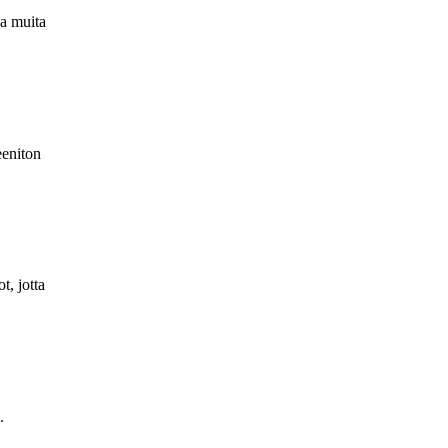
ja muita
eeniton
t, jotta
.