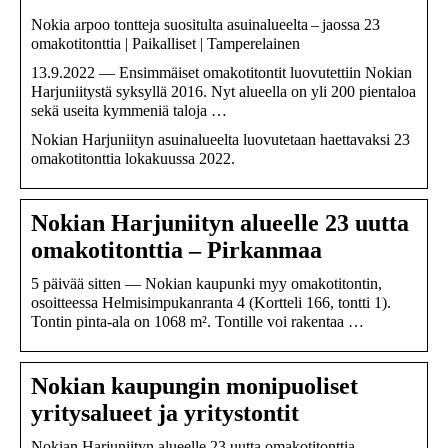
Nokia arpoo tontteja suositulta asuinalueelta – jaossa 23
omakotitonttia | Paikalliset | Tamperelainen
13.9.2022 — Ensimmäiset omakotitontit luovutettiin Nokian
Harjuniitystä syksyllä 2016. Nyt alueella on yli 200 pientaloa
sekä useita kymmeniä taloja …
Nokian Harjuniityn asuinalueelta luovutetaan haettavaksi 23
omakotitonttia lokakuussa 2022.
Nokian Harjuniityn alueelle 23 uutta
omakotitonttia – Pirkanmaa
5 päivää sitten — Nokian kaupunki myy omakotitontin,
osoitteessa Helmisimpukanranta 4 (Kortteli 166, tontti 1).
Tontin pinta-ala on 1068 m². Tontille voi rakentaa …
Nokian kaupungin monipuoliset
yritysalueet ja yritystontit
Nokian Harjuniityn alueelle 23 uutta omakotitonttia –