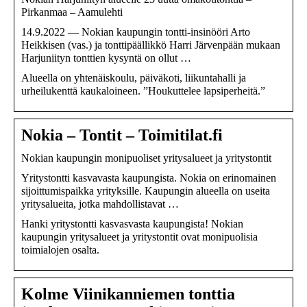
Pirkanmaa – Aamulehti
14.9.2022 — Nokian kaupungin tontti-insinööri Arto
Heikkisen (vas.) ja tonttipäällikkö Harri Järvenpään mukaan
Harjuniityn tonttien kysyntä on ollut …
Alueella on yhtenäiskoulu, päiväkoti, liikuntahalli ja
urheilukenttä kaukaloineen. ”Houkuttelee lapsiperheitä.”
Nokia – Tontit – Toimitilat.fi
Nokian kaupungin monipuoliset yritysalueet ja yritystontit
Yritystontti kasvavasta kaupungista. Nokia on erinomainen
sijoittumispaikka yrityksille. Kaupungin alueella on useita
yritysalueita, jotka mahdollistavat …
Hanki yritystontti kasvasvasta kaupungista! Nokian
kaupungin yritysalueet ja yritystontit ovat monipuolisia
toimialojen osalta.
Kolme Viinikanniemen tonttia