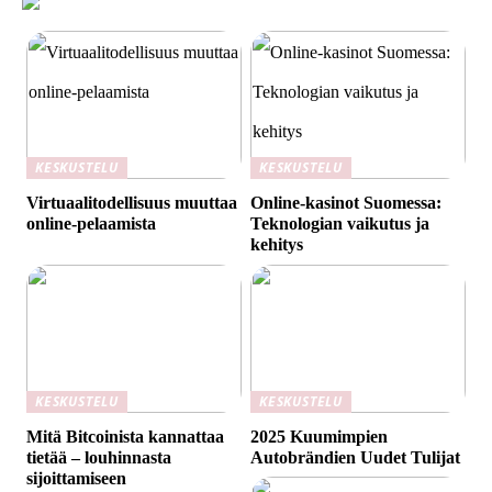
KESKUSTELU
KESKUSTELU
Virtuaalitodellisuus muuttaa
Online-kasinot Suomessa:
online-pelaamista
Teknologian vaikutus ja
kehitys
KESKUSTELU
KESKUSTELU
Mitä Bitcoinista kannattaa
2025 Kuumimpien
tietää – louhinnasta
Autobrändien Uudet Tulijat
sijoittamiseen