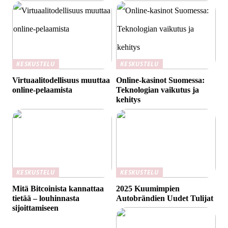
KESKUSTELU
KESKUSTELU
Virtuaalitodellisuus muuttaa
Online-kasinot Suomessa:
online-pelaamista
Teknologian vaikutus ja
kehitys
KESKUSTELU
KESKUSTELU
Mitä Bitcoinista kannattaa
2025 Kuumimpien
tietää – louhinnasta
Autobrändien Uudet Tulijat
sijoittamiseen