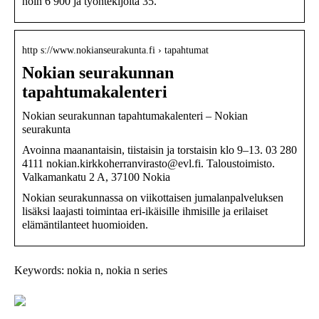
noin 6 900 ja työntekijöitä 35.
http s://www.nokianseurakunta.fi › tapahtumat
Nokian seurakunnan
tapahtumakalenteri
Nokian seurakunnan tapahtumakalenteri – Nokian
seurakunta
Avoinna maanantaisin, tiistaisin ja torstaisin klo 9–13. 03 280
4111 nokian.kirkkoherranvirasto@evl.fi. Taloustoimisto.
Valkamankatu 2 A, 37100 Nokia
Nokian seurakunnassa on viikottaisen jumalanpalveluksen
lisäksi laajasti toimintaa eri-ikäisille ihmisille ja erilaiset
elämäntilanteet huomioiden.
Keywords: nokia n, nokia n series