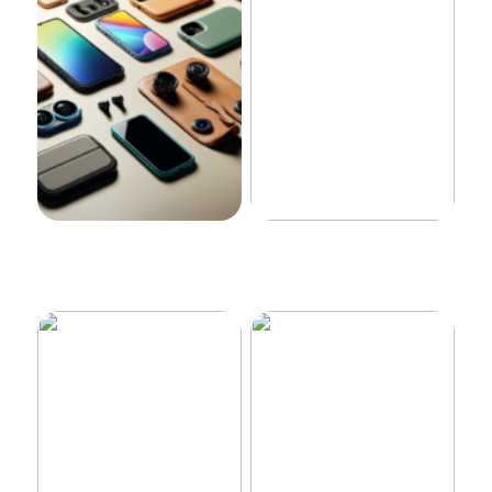
Laadukkaat lisävarusteet
Tehokas ja luotettava ratkaisu
puhelimille 2025
yrityksellesi