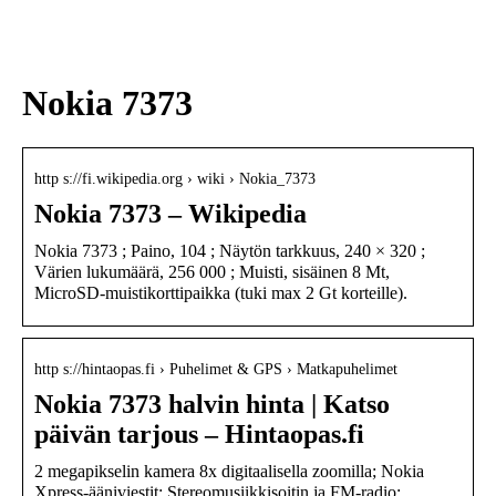
sukupolven
nikotiinivalmisteet
Nokia 7373
http s://fi.wikipedia.org › wiki › Nokia_7373
Nokia 7373 – Wikipedia
Nokia 7373 ; Paino, 104 ; Näytön tarkkuus, 240 × 320 ;
Värien lukumäärä, 256 000 ; Muisti, sisäinen 8 Mt,
MicroSD-muistikorttipaikka (tuki max 2 Gt korteille).
http s://hintaopas.fi › Puhelimet & GPS › Matkapuhelimet
Nokia 7373 halvin hinta | Katso
päivän tarjous – Hintaopas.fi
2 megapikselin kamera 8x digitaalisella zoomilla; Nokia
Xpress-ääniviestit; Stereomusiikkisoitin ja FM-radio;