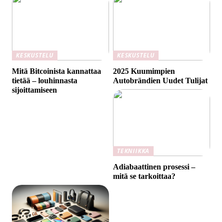
KESKUSTELU
KESKUSTELU
Mitä Bitcoinista kannattaa
2025 Kuumimpien
tietää – louhinnasta
Autobrändien Uudet Tulijat
sijoittamiseen
TEKNIIKKA
Adiabaattinen prosessi –
mitä se tarkoittaa?