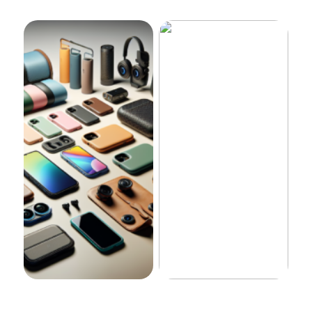
Laadukkaat lisävarusteet
Tehokas ja luotettava ratkaisu
puhelimille 2025
yrityksellesi