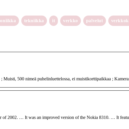
roniikka
tekniikka
it
verkko
palvelut
verkko
 Muisti, 500 nimeä puhelinluettelossa, ei muistikorttipaikkaa ; Kamera,
er of 2002. … It was an improved version of the Nokia 8310. … It featu