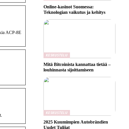
Online-kasinot Suomessa:
Teknologian vaikutus ja kehitys
okia ACP-8E
KESKUSTELU
Mitä Bitcoinista kannattaa tietää –
louhinnasta sijoittamiseen
KESKUSTELU
t.
2025 Kuumimpien Autobrändien
Uudet Tulijat