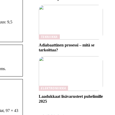
uus: 9,5
TEKNIIKKA
Adiabaattinen prosessi – mitä se
tarkoittaa?
ems.
ELEKTRONIIKKA
Laadukkaat lisävarusteet puhelimille
2025
at, 97 × 43