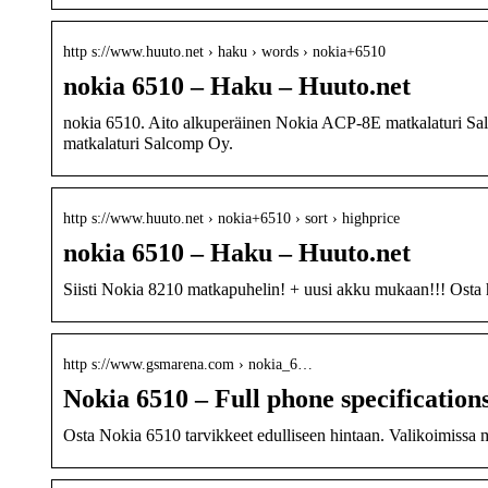
http s://www.huuto.net › haku › words › nokia+6510
nokia 6510 – Haku – Huuto.net
nokia 6510. Aito alkuperäinen Nokia ACP-8E matkalaturi S
matkalaturi Salcomp Oy.
http s://www.huuto.net › nokia+6510 › sort › highprice
nokia 6510 – Haku – Huuto.net
Siisti Nokia 8210 matkapuhelin! + uusi akku mukaan!!! Osta 
http s://www.gsmarena.com › nokia_6…
Nokia 6510 – Full phone specificati
Osta Nokia 6510 tarvikkeet edulliseen hintaan. Valikoimissa 