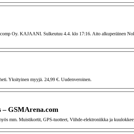
alcomp Oy. KAJAANI. Sulkeutuu 4.4. klo 17:16. Aito alkuperäinen N
heti. Yksityinen myyjä. 24,99 €. Uudenveroinen.
ons – GSMArena.com
myös mm. Muistikortit, GPS-tuotteet, Viihde-elektroniikka ja kuulokkee