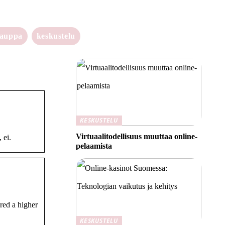
kauppa
keskustelu
KESKUSTELU
Virtuaalitodellisuus muuttaa online-
 ei.
pelaamista
red a higher
KESKUSTELU