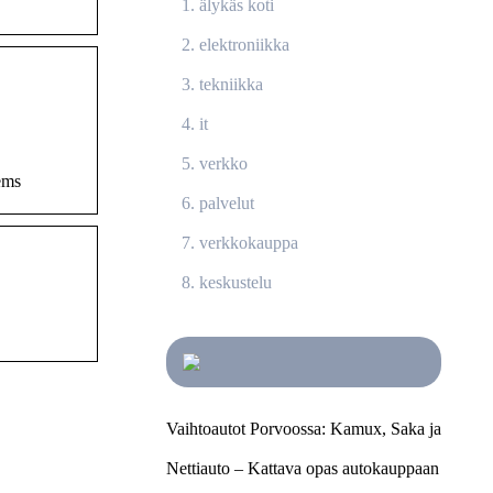
älykäs koti
elektroniikka
tekniikka
it
verkko
ems
palvelut
verkkokauppa
keskustelu
Vaihtoautot Porvoossa: Kamux, Saka ja
Nettiauto – Kattava opas autokauppaan