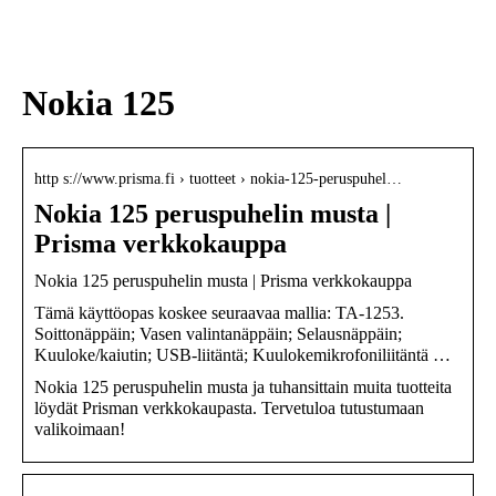
sukupolven
nikotiinivalmisteet
Nokia 125
http s://www.prisma.fi › tuotteet › nokia-125-peruspuhel…
Nokia 125 peruspuhelin musta |
Prisma verkkokauppa
Nokia 125 peruspuhelin musta | Prisma verkkokauppa
Tämä käyttöopas koskee seuraavaa mallia: TA-1253.
Soittonäppäin; Vasen valintanäppäin; Selausnäppäin;
Kuuloke/kaiutin; USB-liitäntä; Kuulokemikrofoniliitäntä …
Nokia 125 peruspuhelin musta ja tuhansittain muita tuotteita
löydät Prisman verkkokaupasta. Tervetuloa tutustumaan
valikoimaan!