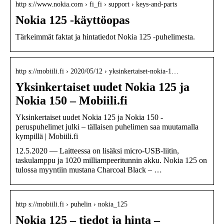
http s://www.nokia.com › fi_fi › support › keys-and-parts
Nokia 125 -käyttöopas
Tärkeimmät faktat ja hintatiedot Nokia 125 -puhelimesta.
http s://mobiili.fi › 2020/05/12 › yksinkertaiset-nokia-1…
Yksinkertaiset uudet Nokia 125 ja
Nokia 150 – Mobiili.fi
Yksinkertaiset uudet Nokia 125 ja Nokia 150 -
peruspuhelimet julki – tällaisen puhelimen saa muutamalla
kympillä | Mobiili.fi
12.5.2020 — Laitteessa on lisäksi micro-USB-liitin,
taskulamppu ja 1020 milliampeeritunnin akku. Nokia 125 on
tulossa myyntiin mustana Charcoal Black – …
http s://mobiili.fi › puhelin › nokia_125
Nokia 125 – tiedot ja hinta –