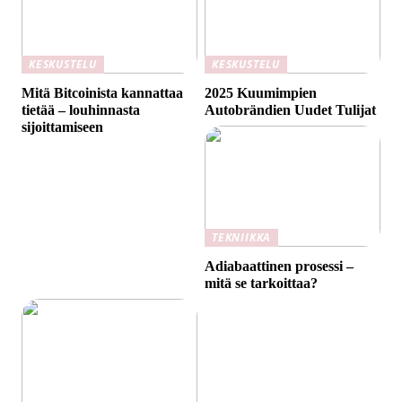
KESKUSTELU
KESKUSTELU
Mitä Bitcoinista kannattaa
2025 Kuumimpien
tietää – louhinnasta
Autobrändien Uudet Tulijat
sijoittamiseen
TEKNIIKKA
Adiabaattinen prosessi –
mitä se tarkoittaa?