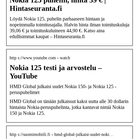
Nokia 125 puhelin, hinta 39 € |
Hintaseuranta.fi
Löydä Nokia 125, puhelin parhaaseen hintaan ja
nopeimmalla toimitusajalla. Halvin hinta ilman toimituskuluja
39,06 € ja toimituskuluineen 44,90 €. Katso aina
edullisimmat kaupat – Hintaseuranta.fi
http s://www.youtube.com › watch
Nokia 125 testi ja arvostelu –
YouTube
HMD Global julkaisi uudet Nokia 150- ja Nokia 125 -
peruspuhelimet
HMD Global on tänään julkaissut kaksi uutta alle 30 dollarin
hintaista Nokia-peruspuhelinta, jotka kantavat nimiä Nokia
150 ja Nokia 125.
http s://suomimobiili.fi › hmd-global-julkaisi-uudet-noki…