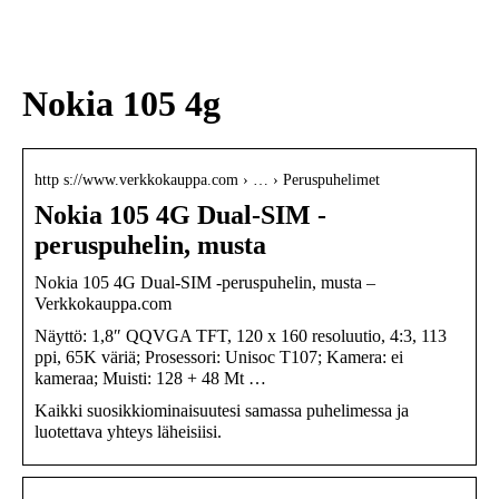
sukupolven
nikotiinivalmisteet
Nokia 105 4g
http s://www.verkkokauppa.com › … › Peruspuhelimet
Nokia 105 4G Dual-SIM -
peruspuhelin, musta
Nokia 105 4G Dual-SIM -peruspuhelin, musta –
Verkkokauppa.com
Näyttö: 1,8″ QQVGA TFT, 120 x 160 resoluutio, 4:3, 113
ppi, 65K väriä; Prosessori: Unisoc T107; Kamera: ei
kameraa; Muisti: 128 + 48 Mt …
Kaikki suosikkiominaisuutesi samassa puhelimessa ja
luotettava yhteys läheisiisi.