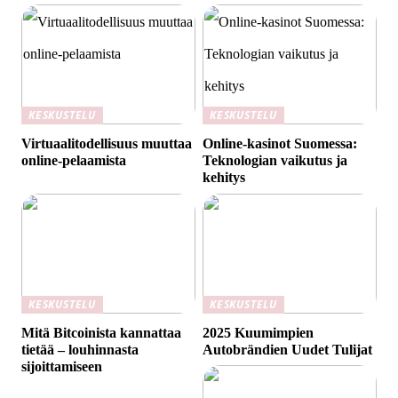
KESKUSTELU
KESKUSTELU
Virtuaalitodellisuus muuttaa
Online-kasinot Suomessa:
online-pelaamista
Teknologian vaikutus ja
kehitys
KESKUSTELU
KESKUSTELU
Mitä Bitcoinista kannattaa
2025 Kuumimpien
tietää – louhinnasta
Autobrändien Uudet Tulijat
sijoittamiseen