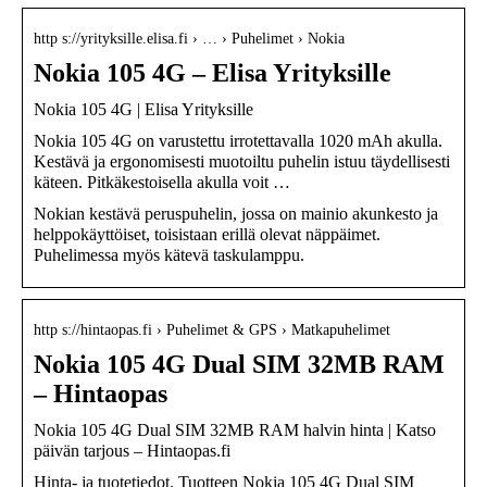
http s://yrityksille.elisa.fi › … › Puhelimet › Nokia
Nokia 105 4G – Elisa Yrityksille
Nokia 105 4G | Elisa Yrityksille
Nokia 105 4G on varustettu irrotettavalla 1020 mAh akulla.
Kestävä ja ergonomisesti muotoiltu puhelin istuu täydellisesti
käteen. Pitkäkestoisella akulla voit …
Nokian kestävä peruspuhelin, jossa on mainio akunkesto ja
helppokäyttöiset, toisistaan erillä olevat näppäimet.
Puhelimessa myös kätevä taskulamppu.
http s://hintaopas.fi › Puhelimet & GPS › Matkapuhelimet
Nokia 105 4G Dual SIM 32MB RAM
– Hintaopas
Nokia 105 4G Dual SIM 32MB RAM halvin hinta | Katso
päivän tarjous – Hintaopas.fi
Hinta- ja tuotetiedot. Tuotteen Nokia 105 4G Dual SIM