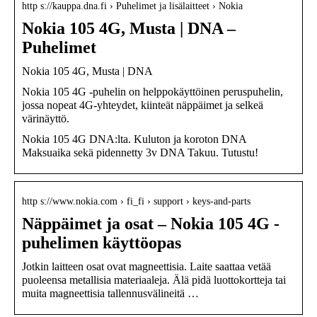
http s://kauppa.dna.fi › Puhelimet ja lisälaitteet › Nokia
Nokia 105 4G, Musta | DNA –
Puhelimet
Nokia 105 4G, Musta | DNA
Nokia 105 4G -puhelin on helppokäyttöinen peruspuhelin,
jossa nopeat 4G-yhteydet, kiinteät näppäimet ja selkeä
värinäyttö.
Nokia 105 4G DNA:lta. Kuluton ja koroton DNA
Maksuaika sekä pidennetty 3v DNA Takuu. Tutustu!
http s://www.nokia.com › fi_fi › support › keys-and-parts
Näppäimet ja osat – Nokia 105 4G -
puhelimen käyttöopas
Jotkin laitteen osat ovat magneettisia. Laite saattaa vetää
puoleensa metallisia materiaaleja. Älä pidä luottokortteja tai
muita magneettisia tallennusvälineitä …