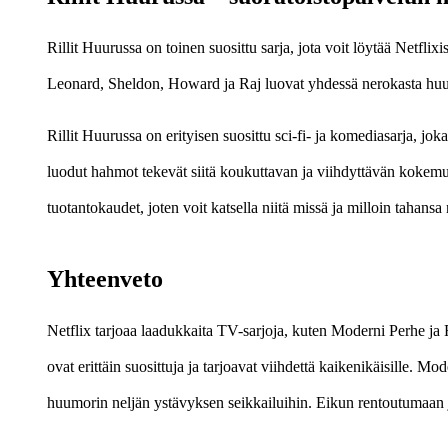
Rillit Huurussa on toinen suosittu sarja, jota voit löytää Netfli
Leonard, Sheldon, Howard ja Raj luovat yhdessä nerokasta huumor
Rillit Huurussa on erityisen suosittu sci-fi- ja komediasarja, 
luodut hahmot tekevät siitä koukuttavan ja viihdyttävän kokemuk
tuotantokaudet, joten voit katsella niitä missä ja milloin tahans
Yhteenveto
Netflix tarjoaa laadukkaita TV-sarjoja, kuten Moderni Perhe ja R
ovat erittäin suosittuja ja tarjoavat viihdettä kaikenikäisille. 
huumorin neljän ystävyksen seikkailuihin. Eikun rentoutumaan j