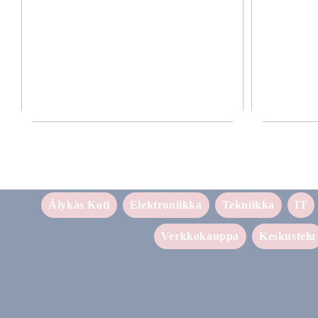
Laadukkaat lisävarusteet puhelimille 2025
Tehokas ja luot
Älykäs Koti
Elektroniikka
Tekniikka
IT
Verkkokauppa
Keskustelu