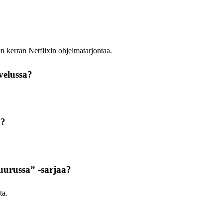
en kerran Netflixin ohjelmatarjontaa.
velussa?
ä?
huurussa” -sarjaa?
ta.