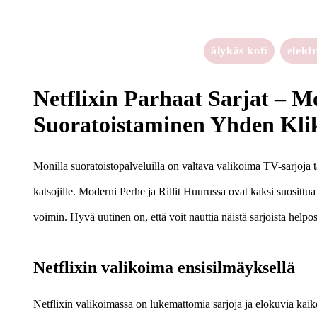
älykäs koti
elekt
Netflixin Parhaat Sarjat – M
Suoratoistaminen Yhden Kli
Monilla suoratoistopalveluilla on valtava valikoima TV-sarjoja ta
katsojille. Moderni Perhe ja Rillit Huurussa ovat kaksi suosittu
voimin. Hyvä uutinen on, että voit nauttia näistä sarjoista helpos
Netflixin valikoima ensisilmäyksellä
Netflixin valikoimassa on lukemattomia sarjoja ja elokuvia kaiken