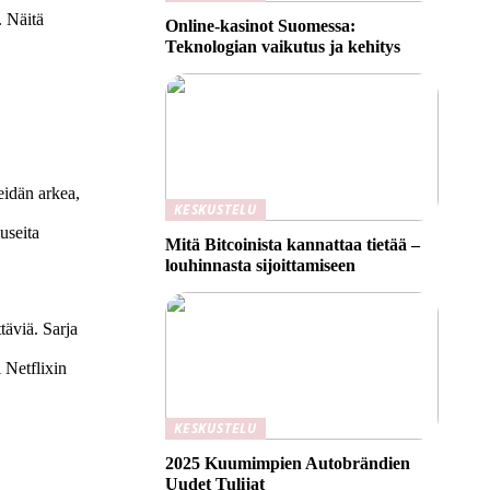
. Näitä
Online-kasinot Suomessa:
Teknologian vaikutus ja kehitys
eidän arkea,
KESKUSTELU
useita
Mitä Bitcoinista kannattaa tietää –
louhinnasta sijoittamiseen
täviä. Sarja
 Netflixin
KESKUSTELU
2025 Kuumimpien Autobrändien
Uudet Tulijat