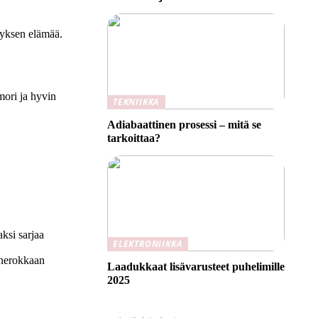
ävyksen elämää.
mori ja hyvin
TEKNIIKKA
Adiabaattinen prosessi – mitä se
tarkoittaa?
ksi sarjaa
ELEKTRONIIKKA
a nerokkaan
Laadukkaat lisävarusteet puhelimille
2025