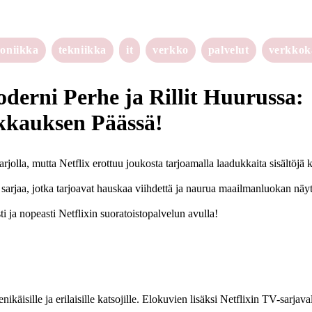
roniikka
tekniikka
it
verkko
palvelut
verkko
oderni Perhe ja Rillit Huurussa:
kkauksen Päässä!
rjolla, mutta Netflix erottuu joukosta tarjoamalla laadukkaita sisältöjä k
a sarjaa, jotka tarjoavat hauskaa viihdettä ja naurua maailmanluokan näyt
ti ja nopeasti Netflixin suoratoistopalvelun avulla!
ikäisille ja erilaisille katsojille. Elokuvien lisäksi Netflixin TV-sarjav