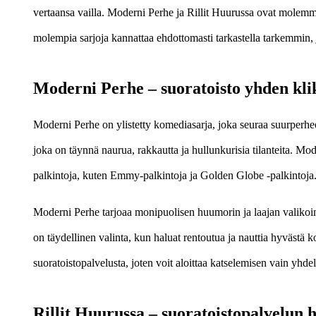
vertaansa vailla. Moderni Perhe ja Rillit Huurussa ovat molemmat 
molempia sarjoja kannattaa ehdottomasti tarkastella tarkemmin, j
Moderni Perhe – suoratoisto yhden kl
Moderni Perhe on ylistetty komediasarja, joka seuraa suurperhee
joka on täynnä naurua, rakkautta ja hullunkurisia tilanteita. M
palkintoja, kuten Emmy-palkintoja ja Golden Globe -palkintoja
Moderni Perhe tarjoaa monipuolisen huumorin ja laajan valikoima
on täydellinen valinta, kun haluat rentoutua ja nauttia hyvästä
suoratoistopalvelusta, joten voit aloittaa katselemisen vain yhdel
Rillit Huurussa – suoratoistopalvelun 