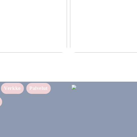
ettava ratkaisu yrityksellesi
Puhtaampi tapa nauttia nikotiinist
sukupolven nikotiinivalmisteet
Verkko
Palvelut