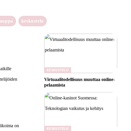
kauppa
keskustelu
aikille
KESKUSTELU
telijöiden
Virtuaalitodellisuus muuttaa online-
pelaamista
alikoima on
KESKUSTELU