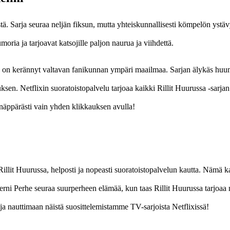
xistä. Sarja seuraa neljän fiksun, mutta yhteiskunnallisesti kömpelön yst
ia ja tarjoavat katsojille paljon naurua ja viihdettä.
joka on kerännyt valtavan fanikunnan ympäri maailmaa. Sarjan älykäs huu
sen. Netflixin suoratoistopalvelu tarjoaa kaikki Rillit Huurussa -sarjan
a näppärästi vain yhden klikkauksen avulla!
illit Huurussa, helposti ja nopeasti suoratoistopalvelun kautta. Nämä ka
Moderni Perhe seuraa suurperheen elämää, kun taas Rillit Huurussa tarjoa
a nauttimaan näistä suosittelemistamme TV-sarjoista Netflixissä!