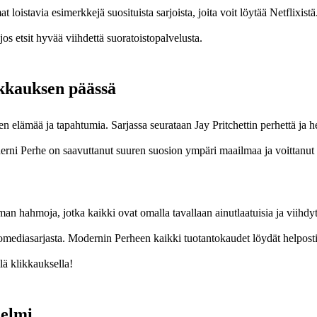
loistavia esimerkkejä suosituista sarjoista, joita voit löytää Netflixistä
os etsit hyvää viihdettä suoratoistopalvelusta.
ikkauksen päässä
n elämää ja tapahtumia. Sarjassa seurataan Jay Pritchettin perhettä ja h
oderni Perhe on saavuttanut suuren suosion ympäri maailmaa ja voittanut 
.
n hahmoja, jotka kaikki ovat omalla tavallaan ainutlaatuisia ja viihdyt
 komediasarjasta. Modernin Perheen kaikki tuotantokaudet löydät helposti
lä klikkauksella!
helmi