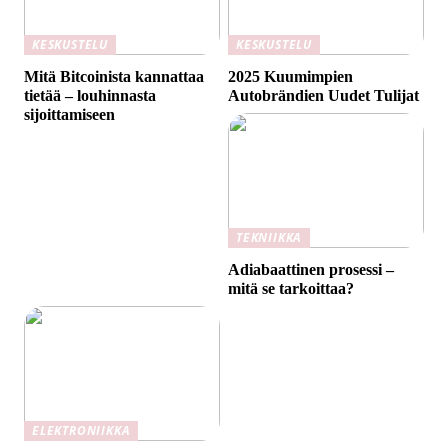
KESKUSTELU
KESKUSTELU
Mitä Bitcoinista kannattaa
2025 Kuumimpien
tietää – louhinnasta
Autobrändien Uudet Tulijat
sijoittamiseen
TEKNIIKKA
Adiabaattinen prosessi –
mitä se tarkoittaa?
ELEKTRONIIKKA