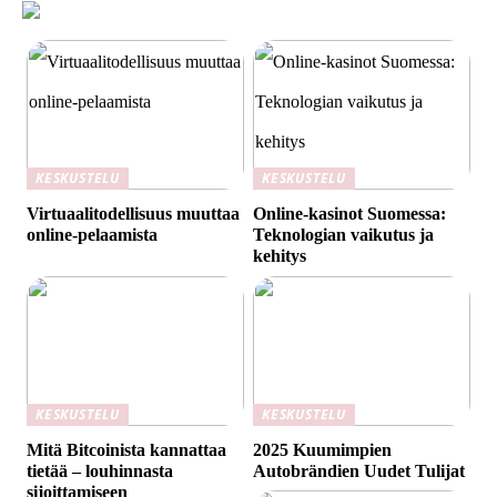
KESKUSTELU
KESKUSTELU
Virtuaalitodellisuus muuttaa
Online-kasinot Suomessa:
online-pelaamista
Teknologian vaikutus ja
kehitys
KESKUSTELU
KESKUSTELU
Mitä Bitcoinista kannattaa
2025 Kuumimpien
tietää – louhinnasta
Autobrändien Uudet Tulijat
sijoittamiseen